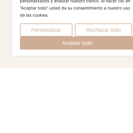
personalizados y analizar nuestro tráfico. Al hacer clic en
“Aceptar todo” usted da su consentimiento a nuestro uso
de las cookies.
Personalizar
Rechazar todo
Aceptar todo
ESSENCE - ESENC
«La esencia es lo que nos hace únicos»
Creemos que reduciendo lo superficial y lo super