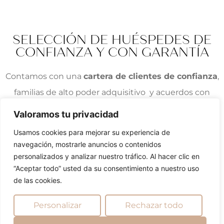
SELECCIÓN DE HUÉSPEDES DE
CONFIANZA Y CON GARANTÍA
C
ontamos con una
cartera de clientes de confianza
,
familias de alto poder adquisitivo y acuerdos con
corporaciones que atraen huéspedes en viajes de
Valoramos tu privacidad
negocios o cambio de localización.
Usamos cookies para mejorar su experiencia de
navegación, mostrarle anuncios o contenidos
Eliminamos el riesgo de impagos y daños a través de
personalizados y analizar nuestro tráfico. Al hacer clic en
un proceso de selección de huéspedes y verificación
“Aceptar todo” usted da su consentimiento a nuestro uso
de su identidad .
Implementamos
tecnología
de las cookies.
inteligente
para control de huéspedes:
Personalizar
Rechazar todo